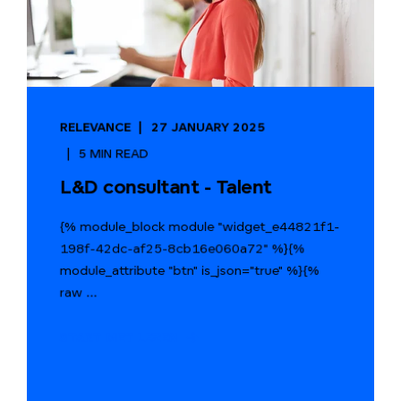
RELEVANCE
27 JANUARY 2025
5 MIN READ
L&D consultant - Talent
{% module_block module "widget_e44821f1-
198f-42dc-af25-8cb16e060a72" %}{%
module_attribute "btn" is_json="true" %}{%
raw ...
START MET LEZEN