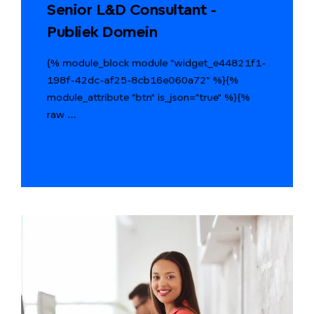
Senior L&D Consultant -
Publiek Domein
{% module_block module "widget_e44821f1-
198f-42dc-af25-8cb16e060a72" %}{%
module_attribute "btn" is_json="true" %}{%
raw ...
START MET LEZEN