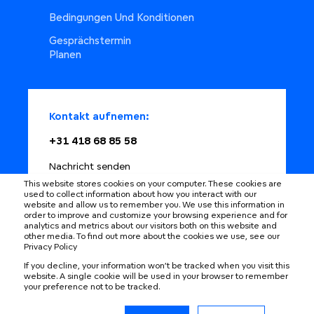
Bedingungen Und Konditionen
Gesprächstermin
Planen
Kontakt aufnemen:
+31 418 68 85 58
Nachricht senden
This website stores cookies on your computer. These cookies are
Zeitplan mit Berater
used to collect information about how you interact with our
website and allow us to remember you. We use this information in
order to improve and customize your browsing experience and for
analytics and metrics about our visitors both on this website and
other media. To find out more about the cookies we use, see our
Privacy Policy
Learning changes
If you decline, your information won’t be tracked when you visit this
website. A single cookie will be used in your browser to remember
your preference not to be tracked.