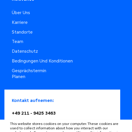
Über Uns
Karriere
Standorte
Team
Datenschutz
Bedingungen Und Konditionen
Gesprächstermin
Planen
Kontakt aufnemen:
+49 211 - 9425 3463
Nachricht senden
This website stores cookies on your computer. These cookies are
used to collect information about how you interact with our