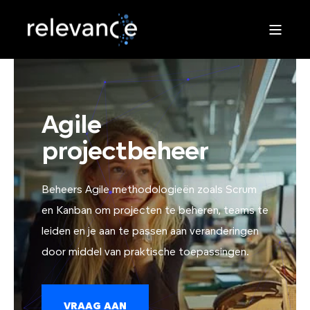
Agile
projectbeheer
Beheers Agile methodologieën zoals Scrum
en Kanban om projecten te beheren, teams te
leiden en je aan te passen aan veranderingen
door middel van praktische toepassingen.
VRAAG AAN