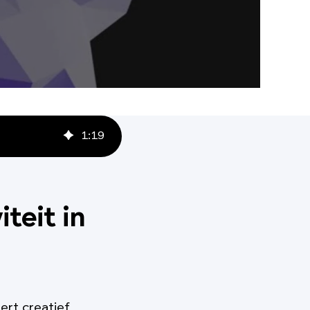
1
:
19
teit in
ert creatief