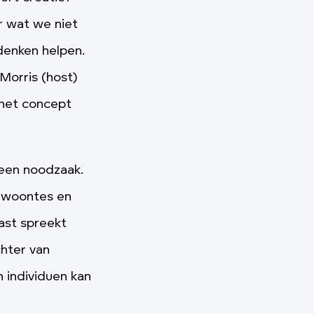
 wat we niet
denken helpen.
 Morris (host)
 het concept
 een noodzaak.
gewoontes en
ast spreekt
chter van
 individuen kan