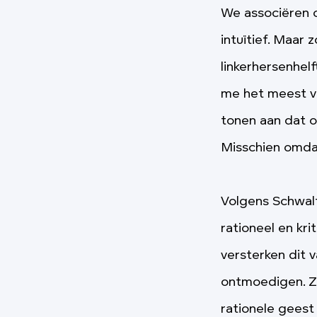
We associëren c
intuïtief. Maar 
linkerhersenhel
me het meest ve
tonen aan dat on
Misschien omda
Volgens Schwal
rationeel en kri
versterken dit 
ontmoedigen. Zoa
rationele gees