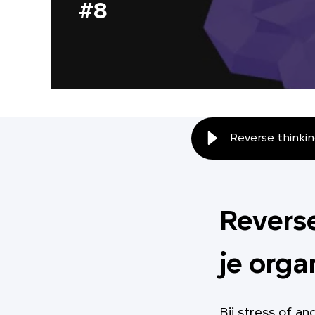
#8
Reverse thinkin
Reverse
je orga
Bij stress of a