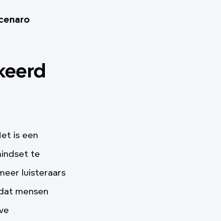
Scenaro
keerd
Het is een
mindset te
eer luisteraars
 dat mensen
eve