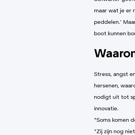
maar wat je er 
peddelen.' Maar
boot kunnen b
Waarom 
Stress, angst e
hersenen, waar
nodigt uit tot 
innovatie.
"Soms komen de 
"Zij zijn nog n