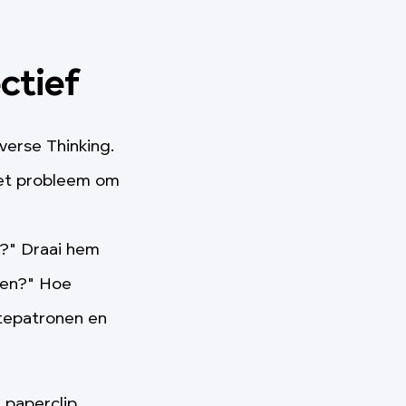
ctief
erse Thinking.
het probleem om
t?" Draai hem
den?" Hoe
ntepatronen en
 paperclip,