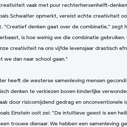
reativiteit vaak met puur rechterhersenhelft-denken: 
zoals Schwalter opmerkt, vereist echte creativiteit o
ft. "Creatief denken gaat over de combinatie," zegt h
rbaast, is hoe weinig we die combinatie gebruiken
ze creativiteit na ons vijfde levensjaar drastisch af
t we dan naar school gaan."
ter heeft de westerse samenleving mensen gecond
tisch denken te verkiezen boven kinderlijke verwonde
vaak door risicomijdend gedrag en onconventionele 
ls Einstein ooit zei: "De intuïtieve geest is een hei
t een trouwe dienaar. We hebben een samenleving g