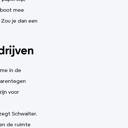
n boot mee
? Zou je dan een
drijven
sme in de
aarentegen
ijn voor
zegt Schwalter.
sen de ruimte