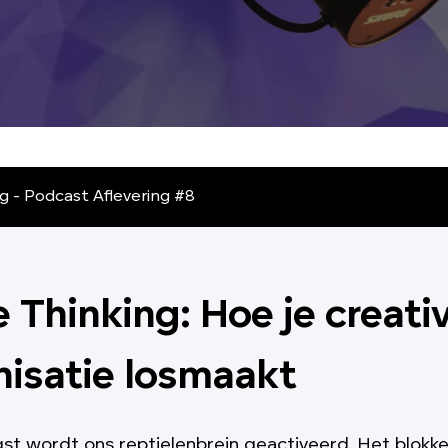
g - Podcast Aflevering #8
 Thinking: Hoe je creativi
nisatie losmaakt
ngst wordt ons reptielenbrein geactiveerd. Het blokke