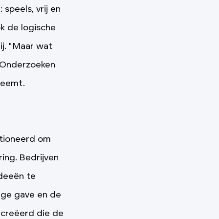
speels, vrij en
ok de logische
ij. "Maar wat
. Onderzoeken
neemt.
itioneerd om
ring. Bedrijven
ideeën te
lige gave en de
ecreëerd die de