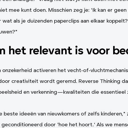
niet mee kunt doen. Misschien zeg je: 'Ik kan er gee
 wat als je duizenden paperclips aan elkaar koppelt
ouwen?"
het relevant is voor be
n onzekerheid activeren het vecht-of-vluchtmechani
door creativiteit wordt geremd. Reverse Thinking d
speelsheid en verkenning—kwaliteiten die essentieel z
beste ideeën van nieuwkomers of zelfs kinderen," 
iet geconditioneerd door 'hoe het hoort.' Als we men