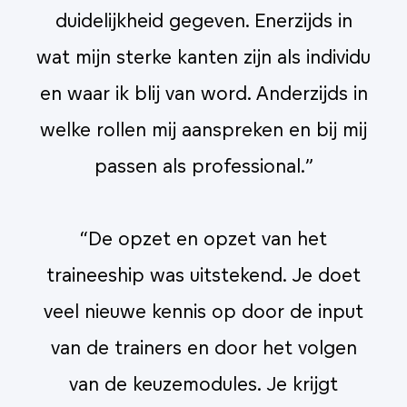
duidelijkheid gegeven. Enerzijds in
idu
wat mijn sterke kanten zijn als individu
wa
in
en waar ik blij van word. Anderzijds in
e
ij
welke rollen mij aanspreken en bij mij
w
passen als professional.”
“De opzet en opzet van het
t
traineeship was uitstekend. Je doet
ut
veel nieuwe kennis op door de input
v
n
van de trainers en door het volgen
van de keuzemodules. Je krijgt