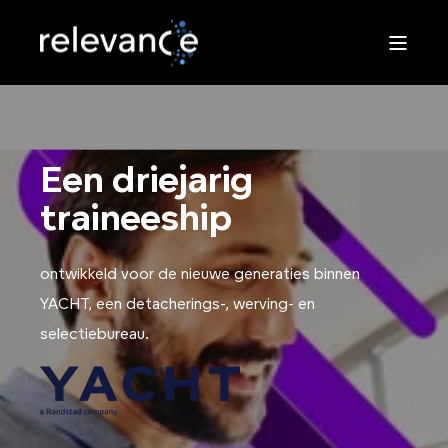
Een driejarig
traineeship
ontwikkeld voor de nieuwe generaties binnen
YACHT, een detacherings-, werving- en
selectiebureau.