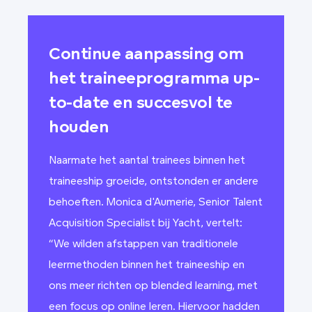
Continue aanpassing om
het traineeprogramma up-
to-date en succesvol te
houden
Naarmate het aantal trainees binnen het
traineeship groeide, ontstonden er andere
behoeften. Monica d'Aumerie, Senior Talent
Acquisition Specialist bij Yacht, vertelt:
“We wilden afstappen van traditionele
leermethoden binnen het traineeship en
ons meer richten op blended learning, met
een focus op online leren. Hiervoor hadden