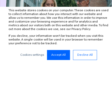
This website stores cookies on your computer. These cookies are used
to collect information about how you interact with our website and
allow us to remember you. We use this information in order to improve
and customize your browsing experience and for analytics and
Een sterk netwerk
metrics about our visitors both on this website and other media. To find
out more about the cookies we use, see our Privacy Policy
If you decline, your information won’t be tracked when you visit this
Eén programma, in elk land gepland en begeleid door
website. A single cookie will be used in your browser to remember
projectmanagers, gegeven door lokale trainers in de
your preference not to be tracked.
taal van jouw mensen.
Cookies settings
Accept All
Decline All