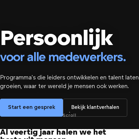
vanaf het begin.
Persoonlijk
op weg naar het doel.
voor alle medewerkers.
Persoonlijk v
hoe groot je ook wordt.
Programma's die leiders ontwikkelen en talent laten
vanaf het begin.
groeien, waar ter wereld je mensen ook werken.
Start een gesprek
Bekijk klantverhalen
Scroll
Al veertig jaar halen we het